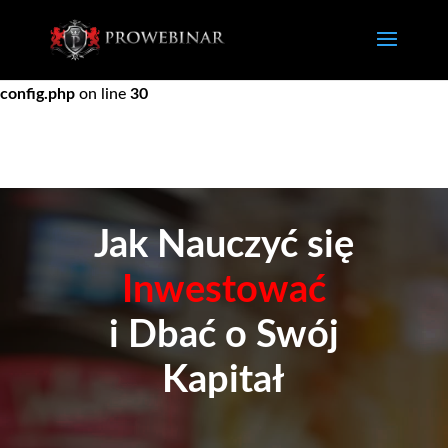
Warning
: Constant DISALLOW_FILE_EDIT already defined in
/home/dgistrona/domains/prowebinar.pl/public_html/wp-
config.php
on line
30
Jak Nauczyć się
Inwestować
i Dbać o Swój
Kapitał