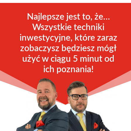
Najlepsze jest to, że…
Wszystkie techniki
inwestycyjne, które zaraz
zobaczysz będziesz mógł
użyć w ciągu 5 minut od
ich poznania!