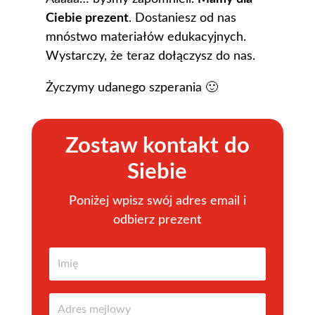
Ciebie prezent
. Dostaniesz od nas
mnóstwo materiałów edukacyjnych.
Wystarczy, że teraz dołączysz do nas.
Życzymy udanego szperania 🙂
Zostaw kontakt do
Siebie
Poniżej wpisz swój adres email i
odbierz prezent